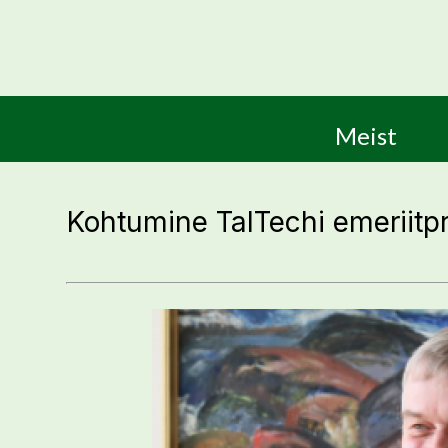
Meist
Kohtumine TalTechi emeriitp