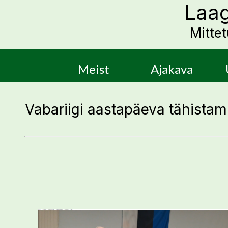
Laag
Mitte
Meist
Ajakava
Vabariigi aastapäeva tähistam