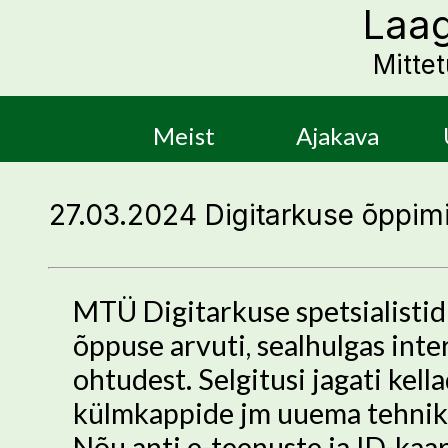
Laag
Mitte
Meist
Ajakava
27.03.2024 Digitarkuse õppim
MTÜ Digitarkuse spetsialistid L
õppuse arvuti, sealhulgas inte
ohtudest. Selgitusi jagati kella
külmkappide jm uuema tehnika
Nõu anti e-teenuste ja ID-kaar