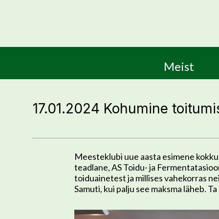
Meist
17.01.2024 Kohumine toitumi
Meesteklubi uue aasta esimene kokkus
teadlane, AS Toidu- ja Fermentatasioo
toiduainetest ja millises vahekorras nei
Samuti, kui palju see maksma läheb. Ta 