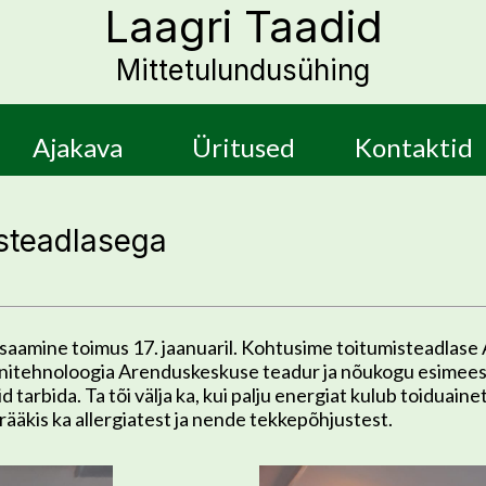
Laagri Taadid
Mittetulundusühing
Ajakava
Üritused
Kontaktid
steadlasega
aamine toimus 17. jaanuaril. Kohtusime toitumisteadlase 
nitehnoloogia Arenduskeskuse teadur ja nõukogu esimees. 
d tarbida. Ta tõi välja ka, kui palju energiat kulub toiduai
rääkis ka allergiatest ja nende tekkepõhjustest.